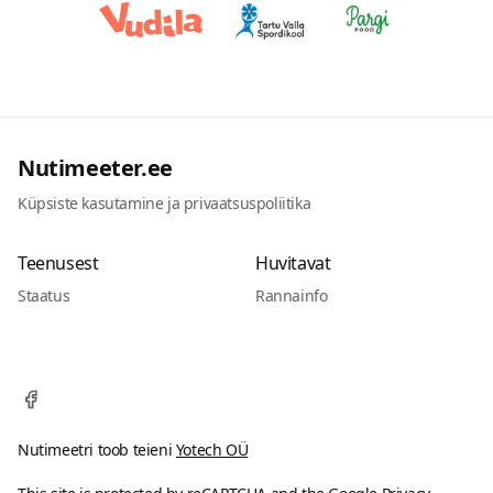
klientide jaoks piisava laoseisu tööstusliku
kvaliteediga CR2032 patareidele (Varta,
Energizer jt). Suuremate asutuste
mugavuseks on saadaval 5- ja 10-paki
suurused multipakid, mis võimaldavad luua
vajaliku ettevõttesisese puhvervaru.
Nutimeeter.ee
Paindlikkus: Kui e-poe link ei peaks
Küpsiste kasutamine ja privaatsuspoliitika
tehnilistel põhjustel soodustust
automaatselt aktiveerima, saab ostukorvis
Teenusest
Huvitavat
kasutada universaalset kupongikoodi:
Staatus
Rannainfo
nutimeeter Soovitame luua asutusesisese
varu Kuna temperatuuri jaotuse reeglite
(GDP/GMP) täitmine nõuab pidevat
monitooringut, soovitame hoida asutuses
väikest patareide varu, et
Nutimeetri toob teieni
Yotech OÜ
tühjenemisteavituse saabudes saaks tehnik