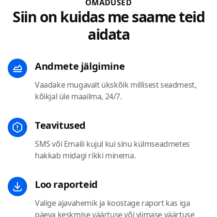
OMADUSED
Siin on kuidas me saame teid
aidata
Andmete jälgimine
Vaadake mugavalt ükskõik millisest seadmest,
kõikjal üle maailma, 24/7.
Teavitused
SMS või Emaili kujul kui sinu külmseadmetes
hakkab midagi rikki minema.
Loo raporteid
Valige ajavahemik ja koostage raport kas iga
päeva keskmise väärtuse või viimase väärtuse