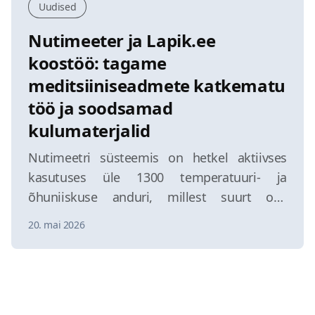
Uudised
Nutimeeter ja Lapik.ee
koostöö: tagame
meditsiiniseadmete katkematu
töö ja soodsamad
kulumaterjalid
Nutimeetri süsteemis on hetkel aktiivses
kasutuses üle 1300 temperatuuri- ja
õhuniiskuse anduri, millest suurt osa
kasutatakse apteekides, haiglates ja
20. mai 2026
ravimiladudes kriitiliste hoiutingimuste
jälgimiseks. Teame, kui oluline on
meditsiinisektoris andmete pidevus ja
seadmete katkematu töö. Et tagada andurite