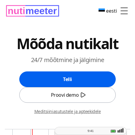
eesti
Men
Mõõda nutikalt
24/7 mõõtmine ja jälgimine
Telli
Proovi demo
Meditsiiniasutustele ja apteekidele